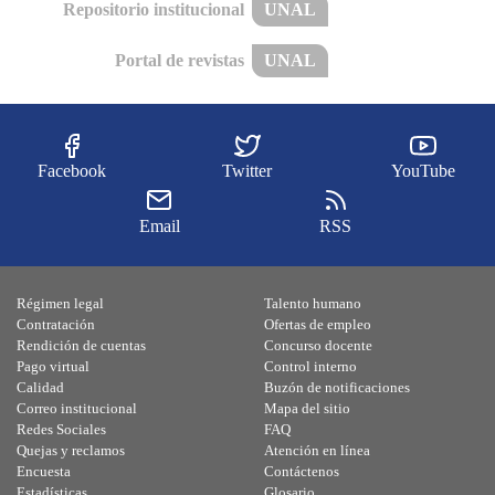
Repositorio institucional
UNAL
Portal de revistas
UNAL
Facebook
Twitter
YouTube
Email
RSS
Régimen legal
Talento humano
Contratación
Ofertas de empleo
Rendición de cuentas
Concurso docente
Pago virtual
Control interno
Calidad
Buzón de notificaciones
Correo institucional
Mapa del sitio
Redes Sociales
FAQ
Quejas y reclamos
Atención en línea
Encuesta
Contáctenos
Estadísticas
Glosario