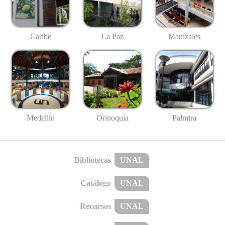
Caribe
La Paz
Manizales
Medellín
Palmira
Orinoquía
Bibliotecas
UNAL
Catálogo
UNAL
Recursos
UNAL