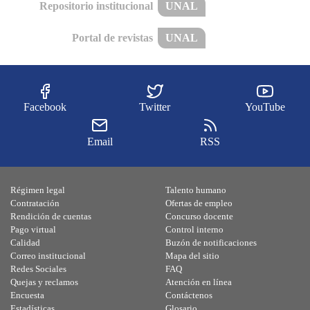
Repositorio institucional
UNAL
Portal de revistas
UNAL
Facebook
Twitter
YouTube
Email
RSS
Régimen legal
Talento humano
Contratación
Ofertas de empleo
Rendición de cuentas
Concurso docente
Pago virtual
Control interno
Calidad
Buzón de notificaciones
Correo institucional
Mapa del sitio
Redes Sociales
FAQ
Quejas y reclamos
Atención en línea
Encuesta
Contáctenos
Estadísticas
Glosario