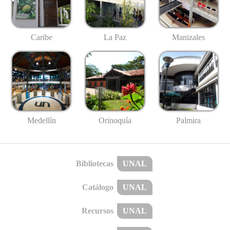
Caribe
La Paz
Manizales
Medellín
Palmira
Orinoquía
Bibliotecas
UNAL
Catálogo
UNAL
Recursos
UNAL