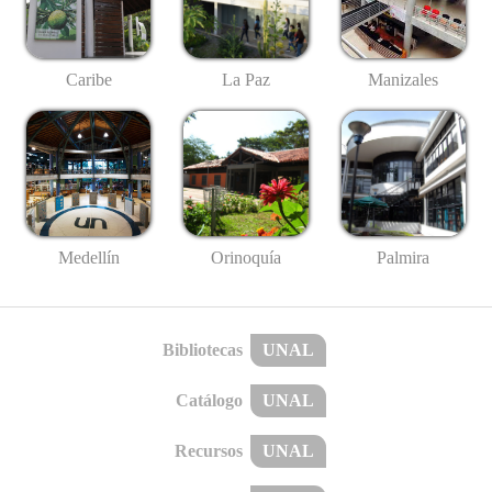
Caribe
La Paz
Manizales
Medellín
Palmira
Orinoquía
Bibliotecas
UNAL
Catálogo
UNAL
Recursos
UNAL