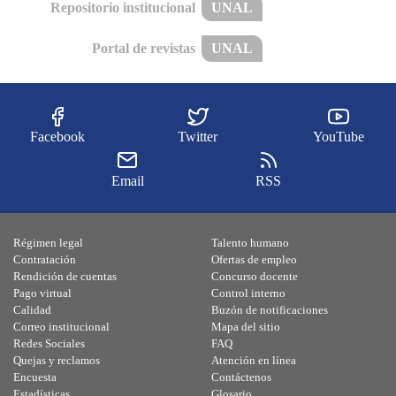
Repositorio institucional
UNAL
Portal de revistas
UNAL
Facebook
Twitter
YouTube
Email
RSS
Régimen legal
Talento humano
Contratación
Ofertas de empleo
Rendición de cuentas
Concurso docente
Pago virtual
Control interno
Calidad
Buzón de notificaciones
Correo institucional
Mapa del sitio
Redes Sociales
FAQ
Quejas y reclamos
Atención en línea
Encuesta
Contáctenos
Estadísticas
Glosario