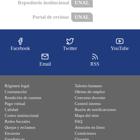
Repositorio institucional
UNAL
Portal de revistas
UNAL
Facebook
Twitter
YouTube
Email
RSS
Régimen legal
Talento humano
Contratación
Ofertas de empleo
Rendición de cuentas
Concurso docente
Pago virtual
Control interno
Calidad
Buzón de notificaciones
Correo institucional
Mapa del sitio
Redes Sociales
FAQ
Quejas y reclamos
Atención en línea
Encuesta
Contáctenos
Estadísticas
Glosario