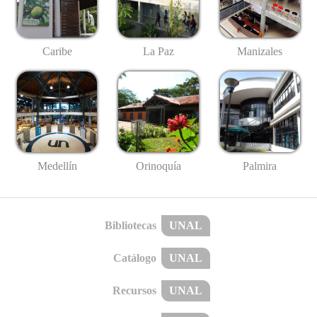
Caribe
La Paz
Manizales
Medellín
Palmira
Orinoquía
Bibliotecas
UNAL
Catálogo
UNAL
Recursos
UNAL