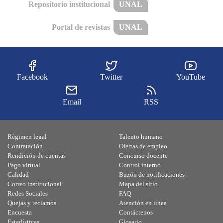
Repositorio institucional
UNAL
Portal de revistas
UNAL
Facebook
Twitter
YouTube
Email
RSS
Régimen legal
Talento humano
Contratación
Ofertas de empleo
Rendición de cuentas
Concurso docente
Pago virtual
Control interno
Calidad
Buzón de notificaciones
Correo institucional
Mapa del sitio
Redes Sociales
FAQ
Quejas y reclamos
Atención en línea
Encuesta
Contáctenos
Estadísticas
Glosario