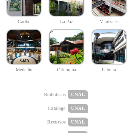
Caribe
La Paz
Manizales
Medellín
Palmira
Orinoquía
Bibliotecas
UNAL
Catálogo
UNAL
Recursos
UNAL