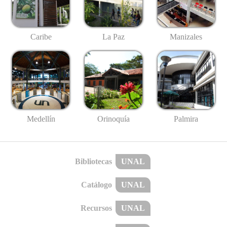
Caribe
La Paz
Manizales
Medellín
Palmira
Orinoquía
Bibliotecas
UNAL
Catálogo
UNAL
Recursos
UNAL