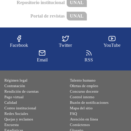
Repositorio institucional
UNAL
Portal de revistas
UNAL
Facebook
Twitter
YouTube
Email
RSS
Régimen legal
Talento humano
Contratación
Ofertas de empleo
Rendición de cuentas
Concurso docente
Pago virtual
Control interno
Calidad
Buzón de notificaciones
Correo institucional
Mapa del sitio
Redes Sociales
FAQ
Quejas y reclamos
Atención en línea
Encuesta
Contáctenos
Estadísticas
Glosario