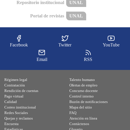
Repositorio institucional
UNAL
Portal de revistas
UNAL
Facebook
Twitter
YouTube
Email
RSS
Régimen legal
Talento humano
Contratación
Ofertas de empleo
Rendición de cuentas
Concurso docente
Pago virtual
Control interno
Calidad
Buzón de notificaciones
Correo institucional
Mapa del sitio
Redes Sociales
FAQ
Quejas y reclamos
Atención en línea
Encuesta
Contáctenos
Estadísticas
Glosario