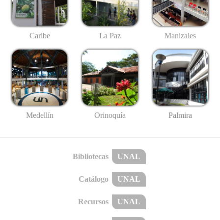
Caribe
La Paz
Manizales
Medellín
Palmira
Orinoquía
Bibliotecas
UNAL
Catálogo
UNAL
Recursos
UNAL