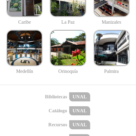
Caribe
La Paz
Manizales
Medellín
Palmira
Orinoquía
Bibliotecas
UNAL
Catálogo
UNAL
Recursos
UNAL