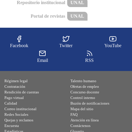
Repositorio institucional
UNAL
Portal de revistas
UNAL
Facebook
Twitter
YouTube
Email
RSS
Régimen legal
Talento humano
Contratación
Ofertas de empleo
Rendición de cuentas
Concurso docente
Pago virtual
Control interno
Calidad
Buzón de notificaciones
Correo institucional
Mapa del sitio
Redes Sociales
FAQ
Quejas y reclamos
Atención en línea
Encuesta
Contáctenos
Estadísticas
Glosario