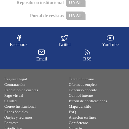
Repositorio institucional
UNAL
Portal de revistas
UNAL
Facebook
Twitter
YouTube
Email
RSS
Régimen legal
Talento humano
Contratación
Ofertas de empleo
Rendición de cuentas
Concurso docente
Pago virtual
Control interno
Calidad
Buzón de notificaciones
Correo institucional
Mapa del sitio
Redes Sociales
FAQ
Quejas y reclamos
Atención en línea
Encuesta
Contáctenos
Estadísticas
Glosario