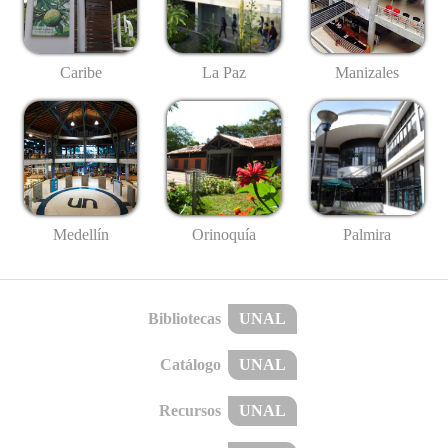
Caribe
La Paz
Manizales
Medellín
Palmira
Orinoquía
Bibliotecas
UNAL
Catálogo
UNAL
Recursos
UNAL