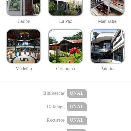
Caribe
La Paz
Manizales
Medellín
Palmira
Orinoquía
Bibliotecas
UNAL
Catálogo
UNAL
Recursos
UNAL