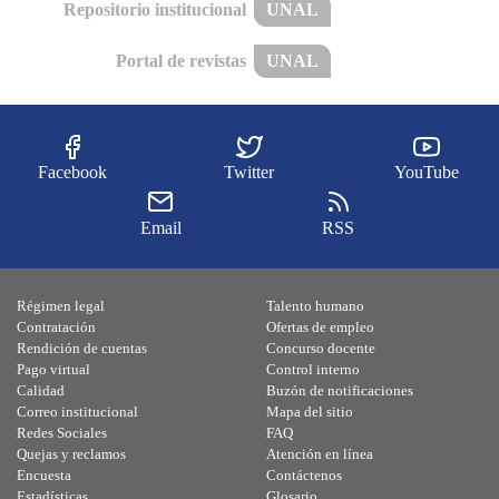
Repositorio institucional
UNAL
Portal de revistas
UNAL
Facebook
Twitter
YouTube
Email
RSS
Régimen legal
Talento humano
Contratación
Ofertas de empleo
Rendición de cuentas
Concurso docente
Pago virtual
Control interno
Calidad
Buzón de notificaciones
Correo institucional
Mapa del sitio
Redes Sociales
FAQ
Quejas y reclamos
Atención en línea
Encuesta
Contáctenos
Estadísticas
Glosario