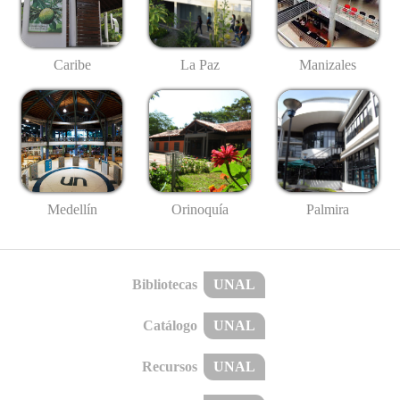
Caribe
La Paz
Manizales
Medellín
Palmira
Orinoquía
Bibliotecas
UNAL
Catálogo
UNAL
Recursos
UNAL