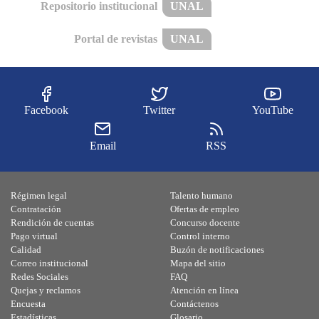
Repositorio institucional
UNAL
Portal de revistas
UNAL
Facebook
Twitter
YouTube
Email
RSS
Régimen legal
Talento humano
Contratación
Ofertas de empleo
Rendición de cuentas
Concurso docente
Pago virtual
Control interno
Calidad
Buzón de notificaciones
Correo institucional
Mapa del sitio
Redes Sociales
FAQ
Quejas y reclamos
Atención en línea
Encuesta
Contáctenos
Estadísticas
Glosario