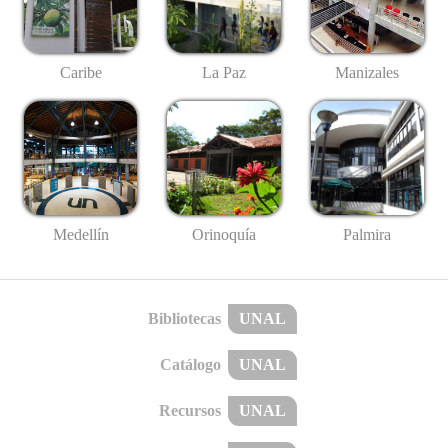
Caribe
La Paz
Manizales
Medellín
Palmira
Orinoquía
Bibliotecas
UNAL
Catálogo
UNAL
Recursos
UNAL