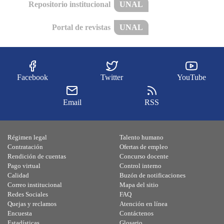
Repositorio institucional
UNAL
Portal de revistas
UNAL
Facebook
Twitter
YouTube
Email
RSS
Régimen legal
Talento humano
Contratación
Ofertas de empleo
Rendición de cuentas
Concurso docente
Pago virtual
Control interno
Calidad
Buzón de notificaciones
Correo institucional
Mapa del sitio
Redes Sociales
FAQ
Quejas y reclamos
Atención en línea
Encuesta
Contáctenos
Estadísticas
Glosario