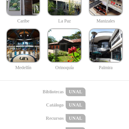
Caribe
La Paz
Manizales
Medellín
Palmira
Orinoquía
Bibliotecas
UNAL
Catálogo
UNAL
Recursos
UNAL