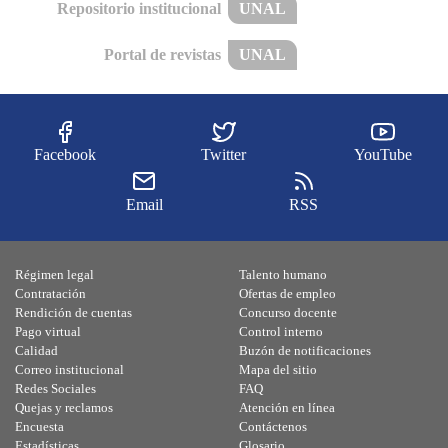
Repositorio institucional
UNAL
Portal de revistas
UNAL
Facebook
Twitter
YouTube
Email
RSS
Régimen legal
Talento humano
Contratación
Ofertas de empleo
Rendición de cuentas
Concurso docente
Pago virtual
Control interno
Calidad
Buzón de notificaciones
Correo institucional
Mapa del sitio
Redes Sociales
FAQ
Quejas y reclamos
Atención en línea
Encuesta
Contáctenos
Estadísticas
Glosario