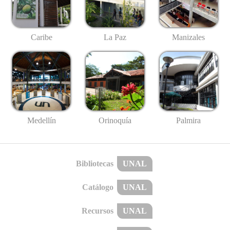
Caribe
La Paz
Manizales
Medellín
Palmira
Orinoquía
Bibliotecas
UNAL
Catálogo
UNAL
Recursos
UNAL