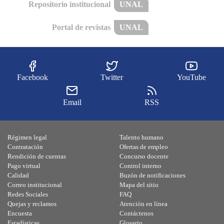
Repositorio institucional
UNAL
Portal de revistas
UNAL
Facebook
Twitter
YouTube
Email
RSS
Régimen legal
Talento humano
Contratación
Ofertas de empleo
Rendición de cuentas
Concurso docente
Pago virtual
Control interno
Calidad
Buzón de notificaciones
Correo institucional
Mapa del sitio
Redes Sociales
FAQ
Quejas y reclamos
Atención en línea
Encuesta
Contáctenos
Estadísticas
Glosario