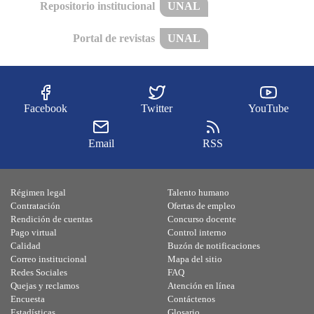
Repositorio institucional
UNAL
Portal de revistas
UNAL
Facebook
Twitter
YouTube
Email
RSS
Régimen legal
Talento humano
Contratación
Ofertas de empleo
Rendición de cuentas
Concurso docente
Pago virtual
Control interno
Calidad
Buzón de notificaciones
Correo institucional
Mapa del sitio
Redes Sociales
FAQ
Quejas y reclamos
Atención en línea
Encuesta
Contáctenos
Estadísticas
Glosario