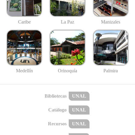
Caribe
La Paz
Manizales
Medellín
Palmira
Orinoquía
Bibliotecas
UNAL
Catálogo
UNAL
Recursos
UNAL