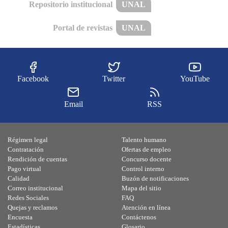
Repositorio institucional
UNAL
Portal de revistas
UNAL
Facebook
Twitter
YouTube
Email
RSS
Régimen legal
Talento humano
Contratación
Ofertas de empleo
Rendición de cuentas
Concurso docente
Pago virtual
Control interno
Calidad
Buzón de notificaciones
Correo institucional
Mapa del sitio
Redes Sociales
FAQ
Quejas y reclamos
Atención en línea
Encuesta
Contáctenos
Estadísticas
Glosario