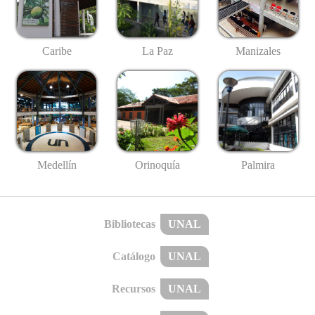
Caribe
La Paz
Manizales
Medellín
Palmira
Orinoquía
Bibliotecas
UNAL
Catálogo
UNAL
Recursos
UNAL