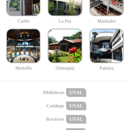
Caribe
La Paz
Manizales
Medellín
Palmira
Orinoquía
Bibliotecas
UNAL
Catálogo
UNAL
Recursos
UNAL