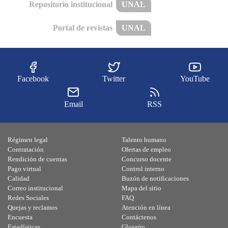
Repositorio institucional
UNAL
Portal de revistas
UNAL
Facebook
Twitter
YouTube
Email
RSS
Régimen legal
Talento humano
Contratación
Ofertas de empleo
Rendición de cuentas
Concurso docente
Pago virtual
Control interno
Calidad
Buzón de notificaciones
Correo institucional
Mapa del sitio
Redes Sociales
FAQ
Quejas y reclamos
Atención en línea
Encuesta
Contáctenos
Estadísticas
Glosario