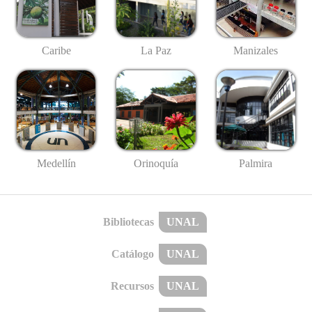
Caribe
La Paz
Manizales
Medellín
Palmira
Orinoquía
Bibliotecas
UNAL
Catálogo
UNAL
Recursos
UNAL