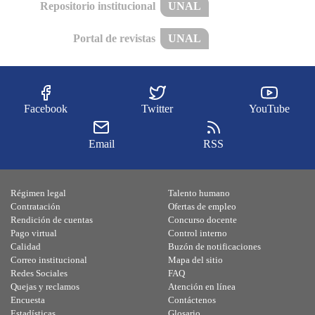
Repositorio institucional
UNAL
Portal de revistas
UNAL
Facebook
Twitter
YouTube
Email
RSS
Régimen legal
Talento humano
Contratación
Ofertas de empleo
Rendición de cuentas
Concurso docente
Pago virtual
Control interno
Calidad
Buzón de notificaciones
Correo institucional
Mapa del sitio
Redes Sociales
FAQ
Quejas y reclamos
Atención en línea
Encuesta
Contáctenos
Estadísticas
Glosario