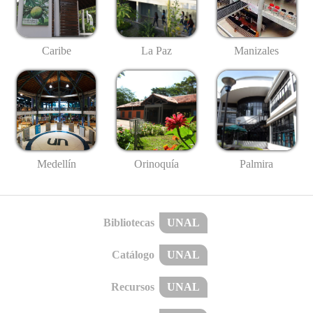
Caribe
La Paz
Manizales
Medellín
Palmira
Orinoquía
Bibliotecas
UNAL
Catálogo
UNAL
Recursos
UNAL