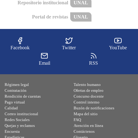
Repositorio institucional
UNAL
Portal de revistas
UNAL
Facebook
Twitter
YouTube
Email
RSS
Régimen legal
Talento humano
Contratación
Ofertas de empleo
Rendición de cuentas
Concurso docente
Pago virtual
Control interno
Calidad
Buzón de notificaciones
Correo institucional
Mapa del sitio
Redes Sociales
FAQ
Quejas y reclamos
Atención en línea
Encuesta
Contáctenos
Estadísticas
Glosario