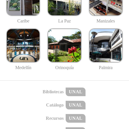
Caribe
La Paz
Manizales
Medellín
Palmira
Orinoquía
Bibliotecas
UNAL
Catálogo
UNAL
Recursos
UNAL