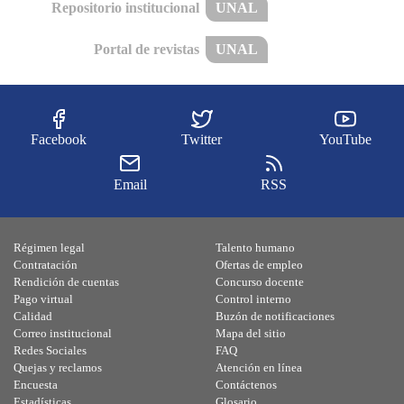
Repositorio institucional
UNAL
Portal de revistas
UNAL
Facebook
Twitter
YouTube
Email
RSS
Régimen legal
Talento humano
Contratación
Ofertas de empleo
Rendición de cuentas
Concurso docente
Pago virtual
Control interno
Calidad
Buzón de notificaciones
Correo institucional
Mapa del sitio
Redes Sociales
FAQ
Quejas y reclamos
Atención en línea
Encuesta
Contáctenos
Estadísticas
Glosario