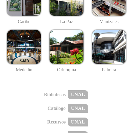
Caribe
La Paz
Manizales
Medellín
Palmira
Orinoquía
Bibliotecas
UNAL
Catálogo
UNAL
Recursos
UNAL