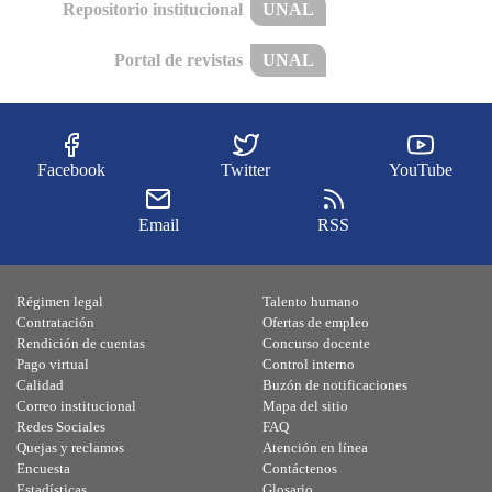
Repositorio institucional
UNAL
Portal de revistas
UNAL
Facebook
Twitter
YouTube
Email
RSS
Régimen legal
Talento humano
Contratación
Ofertas de empleo
Rendición de cuentas
Concurso docente
Pago virtual
Control interno
Calidad
Buzón de notificaciones
Correo institucional
Mapa del sitio
Redes Sociales
FAQ
Quejas y reclamos
Atención en línea
Encuesta
Contáctenos
Estadísticas
Glosario