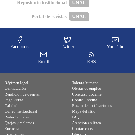
Repositorio institucional
UNAL
Portal de revistas
UNAL
Facebook
Twitter
YouTube
Email
RSS
Régimen legal
Talento humano
Contratación
Ofertas de empleo
Rendición de cuentas
Concurso docente
Pago virtual
Control interno
Calidad
Buzón de notificaciones
Correo institucional
Mapa del sitio
Redes Sociales
FAQ
Quejas y reclamos
Atención en línea
Encuesta
Contáctenos
Estadísticas
Glosario