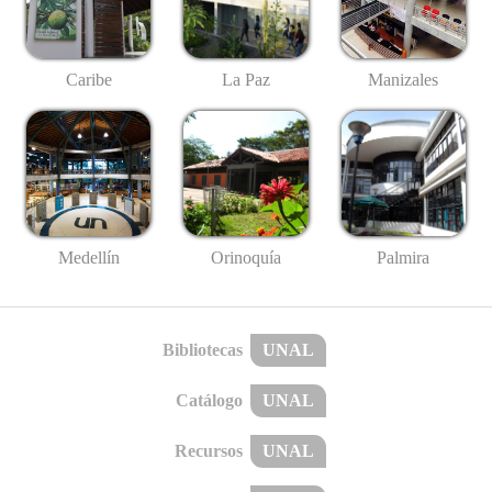
Caribe
La Paz
Manizales
Medellín
Palmira
Orinoquía
Bibliotecas
UNAL
Catálogo
UNAL
Recursos
UNAL