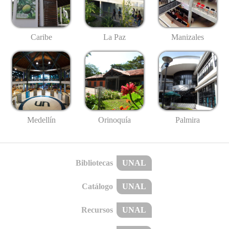
Caribe
La Paz
Manizales
Medellín
Palmira
Orinoquía
Bibliotecas
UNAL
Catálogo
UNAL
Recursos
UNAL