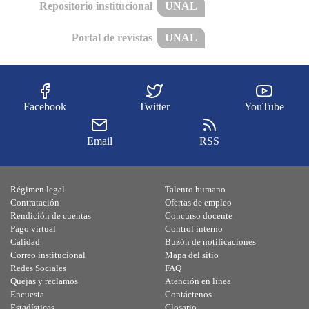
Repositorio institucional
UNAL
Portal de revistas
UNAL
Facebook
Twitter
YouTube
Email
RSS
Régimen legal
Talento humano
Contratación
Ofertas de empleo
Rendición de cuentas
Concurso docente
Pago virtual
Control interno
Calidad
Buzón de notificaciones
Correo institucional
Mapa del sitio
Redes Sociales
FAQ
Quejas y reclamos
Atención en línea
Encuesta
Contáctenos
Estadísticas
Glosario