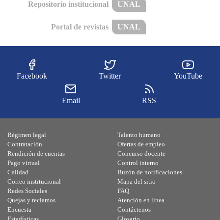
Repositorio institucional
UNAL
Portal de revistas
UNAL
Facebook
Twitter
YouTube
Email
RSS
Régimen legal
Talento humano
Contratación
Ofertas de empleo
Rendición de cuentas
Concurso docente
Pago virtual
Control interno
Calidad
Buzón de notificaciones
Correo institucional
Mapa del sitio
Redes Sociales
FAQ
Quejas y reclamos
Atención en línea
Encuesta
Contáctenos
Estadísticas
Glosario