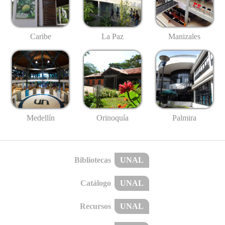
Caribe
La Paz
Manizales
Medellín
Palmira
Orinoquía
Bibliotecas
UNAL
Catálogo
UNAL
Recursos
UNAL