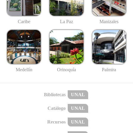
Caribe
La Paz
Manizales
Medellín
Palmira
Orinoquía
Bibliotecas
UNAL
Catálogo
UNAL
Recursos
UNAL