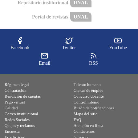
Repositorio institucional
UNAL
Portal de revistas
UNAL
Facebook
Twitter
YouTube
Email
RSS
Régimen legal
Talento humano
Contratación
Ofertas de empleo
Rendición de cuentas
Concurso docente
Pago virtual
Control interno
Calidad
Buzón de notificaciones
Correo institucional
Mapa del sitio
Redes Sociales
FAQ
Quejas y reclamos
Atención en línea
Encuesta
Contáctenos
Estadísticas
Glosario