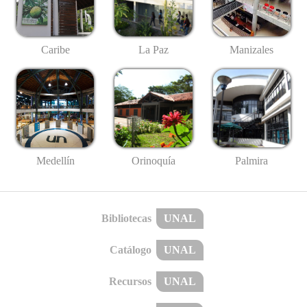
Caribe
La Paz
Manizales
Medellín
Palmira
Orinoquía
Bibliotecas
UNAL
Catálogo
UNAL
Recursos
UNAL