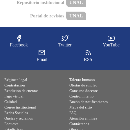
Repositorio institucional
UNAL
Portal de revistas
UNAL
Facebook
Twitter
YouTube
Email
RSS
Régimen legal
Talento humano
Contratación
Ofertas de empleo
Rendición de cuentas
Concurso docente
Pago virtual
Control interno
Calidad
Buzón de notificaciones
Correo institucional
Mapa del sitio
Redes Sociales
FAQ
Quejas y reclamos
Atención en línea
Encuesta
Contáctenos
Estadísticas
Glosario