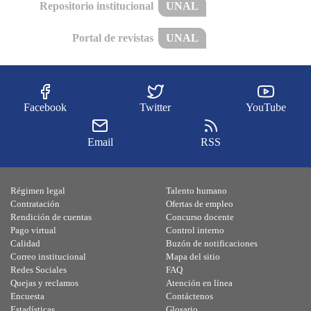
Repositorio institucional
UNAL
Portal de revistas
UNAL
Facebook
Twitter
YouTube
Email
RSS
Régimen legal
Talento humano
Contratación
Ofertas de empleo
Rendición de cuentas
Concurso docente
Pago virtual
Control interno
Calidad
Buzón de notificaciones
Correo institucional
Mapa del sitio
Redes Sociales
FAQ
Quejas y reclamos
Atención en línea
Encuesta
Contáctenos
Estadísticas
Glosario