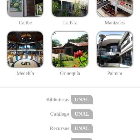
Caribe
La Paz
Manizales
Medellín
Palmira
Orinoquía
Bibliotecas
UNAL
Catálogo
UNAL
Recursos
UNAL