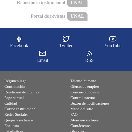
Repositorio institucional
UNAL
Portal de revistas
UNAL
Facebook
Twitter
YouTube
Email
RSS
Régimen legal
Talento humano
Contratación
Ofertas de empleo
Rendición de cuentas
Concurso docente
Pago virtual
Control interno
Calidad
Buzón de notificaciones
Correo institucional
Mapa del sitio
Redes Sociales
FAQ
Quejas y reclamos
Atención en línea
Encuesta
Contáctenos
Estadísticas
Glosario