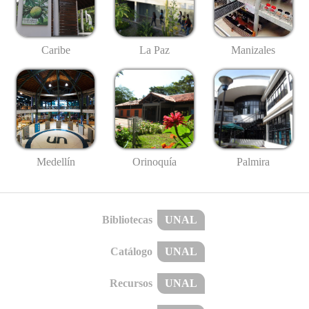
Caribe
La Paz
Manizales
Medellín
Palmira
Orinoquía
Bibliotecas
UNAL
Catálogo
UNAL
Recursos
UNAL