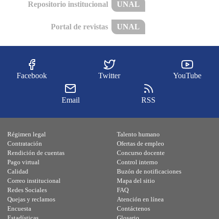
Repositorio institucional
UNAL
Portal de revistas
UNAL
Facebook
Twitter
YouTube
Email
RSS
Régimen legal
Talento humano
Contratación
Ofertas de empleo
Rendición de cuentas
Concurso docente
Pago virtual
Control interno
Calidad
Buzón de notificaciones
Correo institucional
Mapa del sitio
Redes Sociales
FAQ
Quejas y reclamos
Atención en línea
Encuesta
Contáctenos
Estadísticas
Glosario