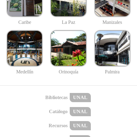
Caribe
La Paz
Manizales
Medellín
Palmira
Orinoquía
Bibliotecas
UNAL
Catálogo
UNAL
Recursos
UNAL