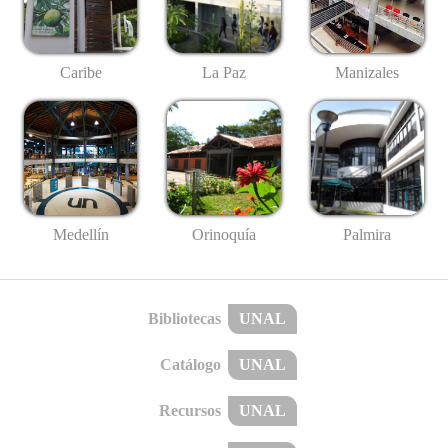
Caribe
La Paz
Manizales
Medellín
Palmira
Orinoquía
Bibliotecas
UNAL
Catálogo
UNAL
Recursos
UNAL