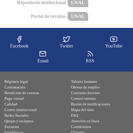
Repositorio institucional
UNAL
Portal de revistas
UNAL
Facebook
Twitter
YouTube
Email
RSS
Régimen legal
Talento humano
Contratación
Ofertas de empleo
Rendición de cuentas
Concurso docente
Pago virtual
Control interno
Calidad
Buzón de notificaciones
Correo institucional
Mapa del sitio
Redes Sociales
FAQ
Quejas y reclamos
Atención en línea
Encuesta
Contáctenos
Estadísticas
Glosario