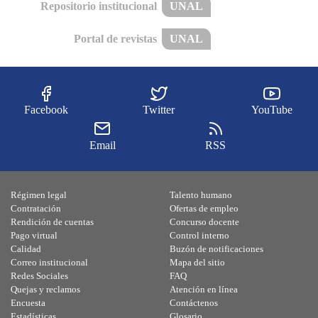
Repositorio institucional
UNAL
Portal de revistas
UNAL
Facebook
Twitter
YouTube
Email
RSS
Régimen legal
Talento humano
Contratación
Ofertas de empleo
Rendición de cuentas
Concurso docente
Pago virtual
Control interno
Calidad
Buzón de notificaciones
Correo institucional
Mapa del sitio
Redes Sociales
FAQ
Quejas y reclamos
Atención en línea
Encuesta
Contáctenos
Estadísticas
Glosario