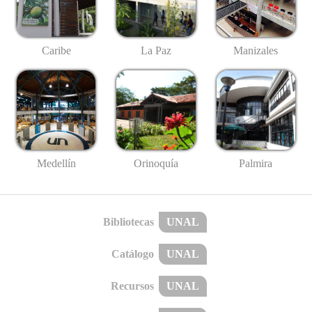
Caribe
La Paz
Manizales
Medellín
Palmira
Orinoquía
Bibliotecas
UNAL
Catálogo
UNAL
Recursos
UNAL