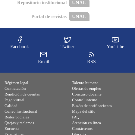
Repositorio institucional
UNAL
Portal de revistas
UNAL
Facebook
Twitter
YouTube
Email
RSS
Régimen legal
Talento humano
Contratación
Ofertas de empleo
Rendición de cuentas
Concurso docente
Pago virtual
Control interno
Calidad
Buzón de notificaciones
Correo institucional
Mapa del sitio
Redes Sociales
FAQ
Quejas y reclamos
Atención en línea
Encuesta
Contáctenos
Estadísticas
Glosario