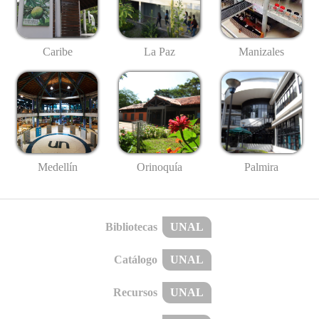
Caribe
La Paz
Manizales
Medellín
Palmira
Orinoquía
Bibliotecas
UNAL
Catálogo
UNAL
Recursos
UNAL