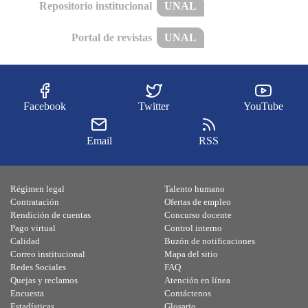
Repositorio institucional
UNAL
Portal de revistas
UNAL
Facebook
Twitter
YouTube
Email
RSS
Régimen legal
Talento humano
Contratación
Ofertas de empleo
Rendición de cuentas
Concurso docente
Pago virtual
Control interno
Calidad
Buzón de notificaciones
Correo institucional
Mapa del sitio
Redes Sociales
FAQ
Quejas y reclamos
Atención en línea
Encuesta
Contáctenos
Estadísticas
Glosario