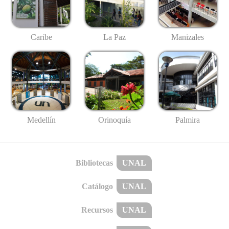
Caribe
La Paz
Manizales
Medellín
Palmira
Orinoquía
Bibliotecas
UNAL
Catálogo
UNAL
Recursos
UNAL