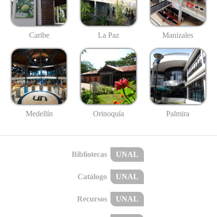
Caribe
La Paz
Manizales
Medellín
Palmira
Orinoquía
Bibliotecas
UNAL
Catálogo
UNAL
Recursos
UNAL