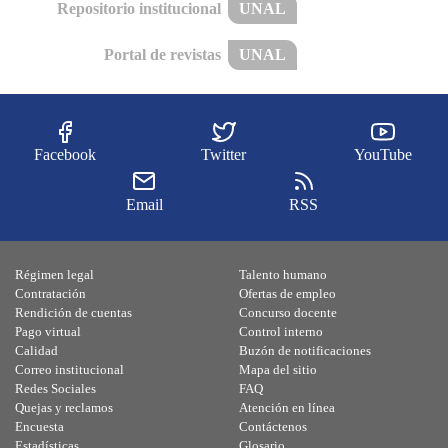
Repositorio institucional
UNAL
Portal de revistas
UNAL
Facebook
Twitter
YouTube
Email
RSS
Régimen legal
Talento humano
Contratación
Ofertas de empleo
Rendición de cuentas
Concurso docente
Pago virtual
Control interno
Calidad
Buzón de notificaciones
Correo institucional
Mapa del sitio
Redes Sociales
FAQ
Quejas y reclamos
Atención en línea
Encuesta
Contáctenos
Estadísticas
Glosario