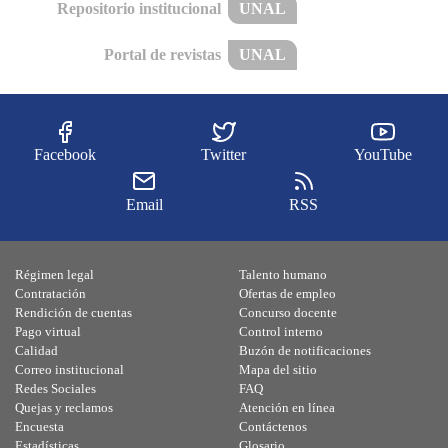
Repositorio institucional
UNAL
Portal de revistas
UNAL
Facebook
Twitter
YouTube
Email
RSS
Régimen legal
Talento humano
Contratación
Ofertas de empleo
Rendición de cuentas
Concurso docente
Pago virtual
Control interno
Calidad
Buzón de notificaciones
Correo institucional
Mapa del sitio
Redes Sociales
FAQ
Quejas y reclamos
Atención en línea
Encuesta
Contáctenos
Estadísticas
Glosario