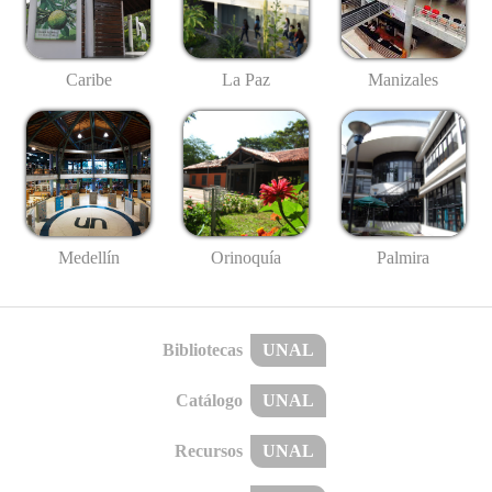
Caribe
La Paz
Manizales
Medellín
Palmira
Orinoquía
Bibliotecas
UNAL
Catálogo
UNAL
Recursos
UNAL