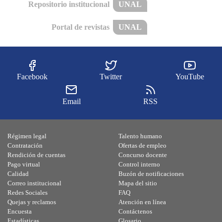
Repositorio institucional
UNAL
Portal de revistas
UNAL
Facebook
Twitter
YouTube
Email
RSS
Régimen legal
Talento humano
Contratación
Ofertas de empleo
Rendición de cuentas
Concurso docente
Pago virtual
Control interno
Calidad
Buzón de notificaciones
Correo institucional
Mapa del sitio
Redes Sociales
FAQ
Quejas y reclamos
Atención en línea
Encuesta
Contáctenos
Estadísticas
Glosario