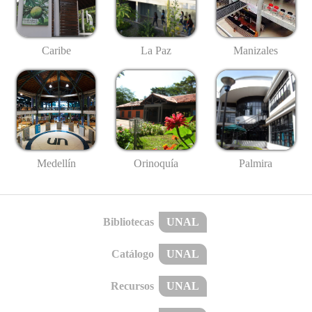
Caribe
La Paz
Manizales
Medellín
Palmira
Orinoquía
Bibliotecas
UNAL
Catálogo
UNAL
Recursos
UNAL