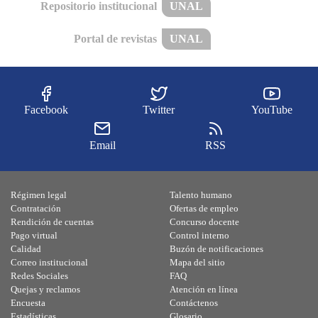
Repositorio institucional
UNAL
Portal de revistas
UNAL
Facebook
Twitter
YouTube
Email
RSS
Régimen legal
Talento humano
Contratación
Ofertas de empleo
Rendición de cuentas
Concurso docente
Pago virtual
Control interno
Calidad
Buzón de notificaciones
Correo institucional
Mapa del sitio
Redes Sociales
FAQ
Quejas y reclamos
Atención en línea
Encuesta
Contáctenos
Estadísticas
Glosario