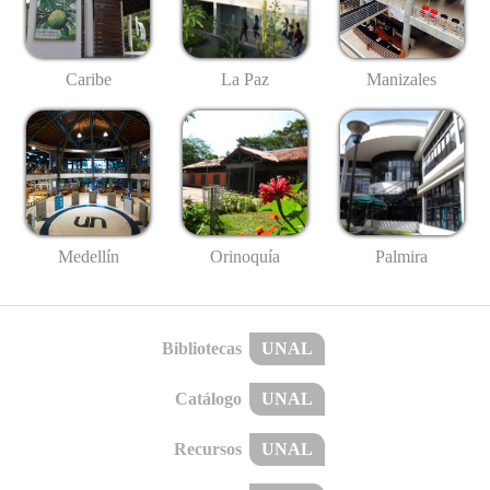
Caribe
La Paz
Manizales
Medellín
Palmira
Orinoquía
Bibliotecas
UNAL
Catálogo
UNAL
Recursos
UNAL