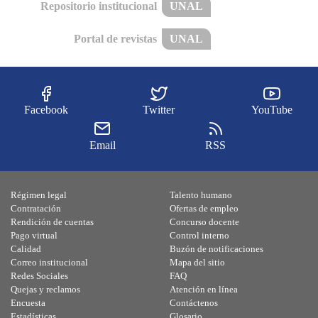
Repositorio institucional
UNAL
Portal de revistas
UNAL
Facebook
Twitter
YouTube
Email
RSS
Régimen legal
Talento humano
Contratación
Ofertas de empleo
Rendición de cuentas
Concurso docente
Pago virtual
Control interno
Calidad
Buzón de notificaciones
Correo institucional
Mapa del sitio
Redes Sociales
FAQ
Quejas y reclamos
Atención en línea
Encuesta
Contáctenos
Estadísticas
Glosario