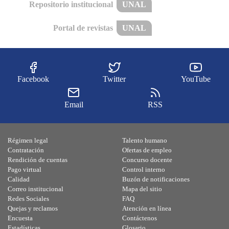
Repositorio institucional
UNAL
Portal de revistas
UNAL
Facebook
Twitter
YouTube
Email
RSS
Régimen legal
Talento humano
Contratación
Ofertas de empleo
Rendición de cuentas
Concurso docente
Pago virtual
Control interno
Calidad
Buzón de notificaciones
Correo institucional
Mapa del sitio
Redes Sociales
FAQ
Quejas y reclamos
Atención en línea
Encuesta
Contáctenos
Estadísticas
Glosario