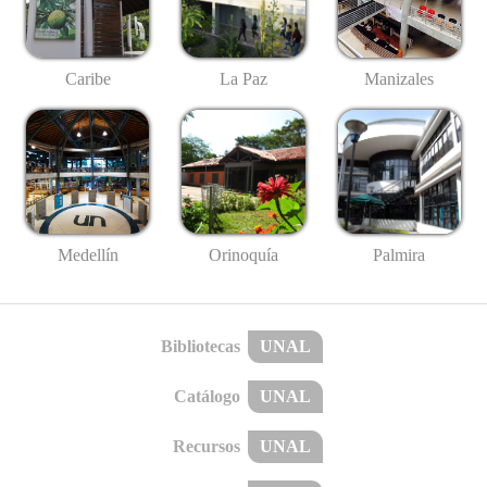
Caribe
La Paz
Manizales
Medellín
Palmira
Orinoquía
Bibliotecas
UNAL
Catálogo
UNAL
Recursos
UNAL