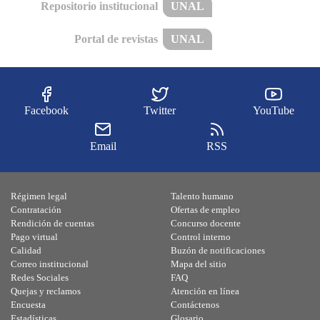
Repositorio institucional
UNAL
Portal de revistas
UNAL
Facebook
Twitter
YouTube
Email
RSS
Régimen legal
Talento humano
Contratación
Ofertas de empleo
Rendición de cuentas
Concurso docente
Pago virtual
Control interno
Calidad
Buzón de notificaciones
Correo institucional
Mapa del sitio
Redes Sociales
FAQ
Quejas y reclamos
Atención en línea
Encuesta
Contáctenos
Estadísticas
Glosario