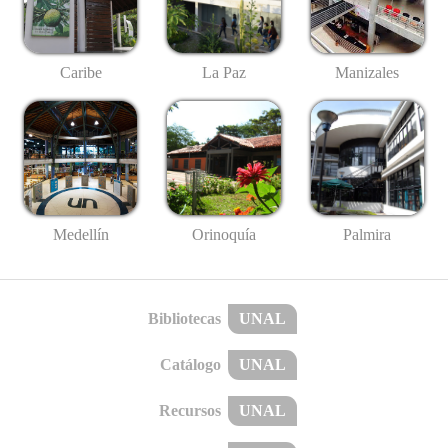
Caribe
La Paz
Manizales
Medellín
Palmira
Orinoquía
Bibliotecas
UNAL
Catálogo
UNAL
Recursos
UNAL