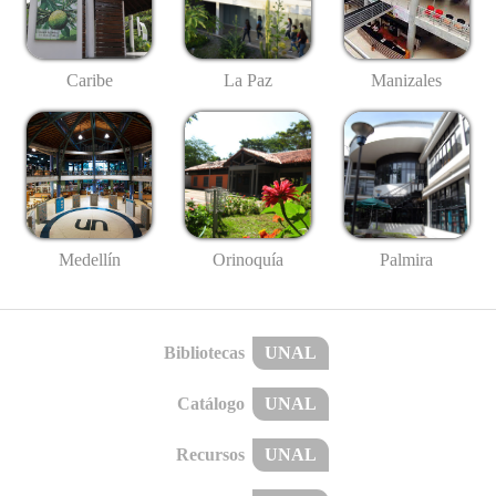
Caribe
La Paz
Manizales
Medellín
Palmira
Orinoquía
Bibliotecas
UNAL
Catálogo
UNAL
Recursos
UNAL