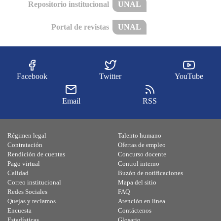
Repositorio institucional
UNAL
Portal de revistas
UNAL
Facebook
Twitter
YouTube
Email
RSS
Régimen legal
Talento humano
Contratación
Ofertas de empleo
Rendición de cuentas
Concurso docente
Pago virtual
Control interno
Calidad
Buzón de notificaciones
Correo institucional
Mapa del sitio
Redes Sociales
FAQ
Quejas y reclamos
Atención en línea
Encuesta
Contáctenos
Estadísticas
Glosario