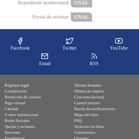
Repositorio institucional
UNAL
Portal de revistas
UNAL
Facebook
Twitter
YouTube
Email
RSS
Régimen legal
Talento humano
Contratación
Ofertas de empleo
Rendición de cuentas
Concurso docente
Pago virtual
Control interno
Calidad
Buzón de notificaciones
Correo institucional
Mapa del sitio
Redes Sociales
FAQ
Quejas y reclamos
Atención en línea
Encuesta
Contáctenos
Estadísticas
Glosario