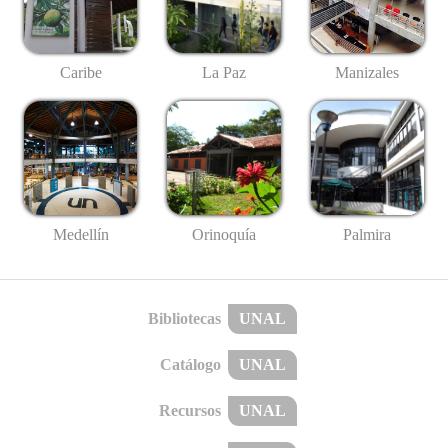
Caribe
La Paz
Manizales
Medellín
Palmira
Orinoquía
Bibliotecas
UNAL
Catálogo
UNAL
Recursos
UNAL