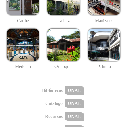
Caribe
La Paz
Manizales
Medellín
Palmira
Orinoquía
Bibliotecas
UNAL
Catálogo
UNAL
Recursos
UNAL