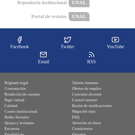
Repositorio institucional
UNAL
Portal de revistas
UNAL
Facebook
Twitter
YouTube
Email
RSS
Régimen legal
Talento humano
Contratación
Ofertas de empleo
Rendición de cuentas
Concurso docente
Pago virtual
Control interno
Calidad
Buzón de notificaciones
Correo institucional
Mapa del sitio
Redes Sociales
FAQ
Quejas y reclamos
Atención en línea
Encuesta
Contáctenos
Estadísticas
Glosario