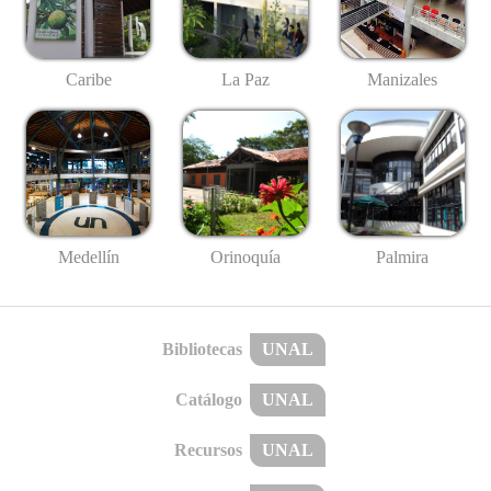
Caribe
La Paz
Manizales
Medellín
Palmira
Orinoquía
Bibliotecas
UNAL
Catálogo
UNAL
Recursos
UNAL