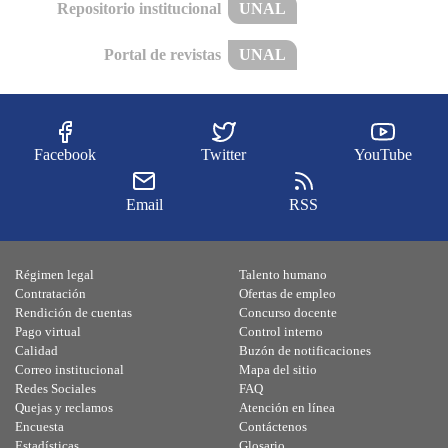
Repositorio institucional
UNAL
Portal de revistas
UNAL
Facebook
Twitter
YouTube
Email
RSS
Régimen legal
Talento humano
Contratación
Ofertas de empleo
Rendición de cuentas
Concurso docente
Pago virtual
Control interno
Calidad
Buzón de notificaciones
Correo institucional
Mapa del sitio
Redes Sociales
FAQ
Quejas y reclamos
Atención en línea
Encuesta
Contáctenos
Estadísticas
Glosario