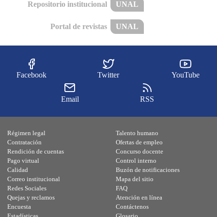
Repositorio institucional
UNAL
Portal de revistas
UNAL
Facebook
Twitter
YouTube
Email
RSS
Régimen legal
Talento humano
Contratación
Ofertas de empleo
Rendición de cuentas
Concurso docente
Pago virtual
Control interno
Calidad
Buzón de notificaciones
Correo institucional
Mapa del sitio
Redes Sociales
FAQ
Quejas y reclamos
Atención en línea
Encuesta
Contáctenos
Estadísticas
Glosario