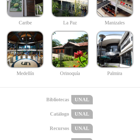
Caribe
La Paz
Manizales
Medellín
Palmira
Orinoquía
Bibliotecas
UNAL
Catálogo
UNAL
Recursos
UNAL