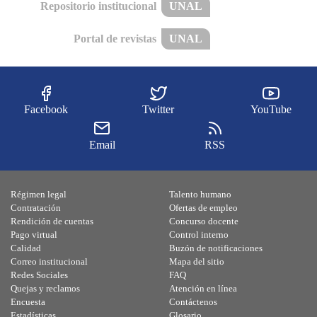
Repositorio institucional
UNAL
Portal de revistas
UNAL
Facebook
Twitter
YouTube
Email
RSS
Régimen legal
Talento humano
Contratación
Ofertas de empleo
Rendición de cuentas
Concurso docente
Pago virtual
Control interno
Calidad
Buzón de notificaciones
Correo institucional
Mapa del sitio
Redes Sociales
FAQ
Quejas y reclamos
Atención en línea
Encuesta
Contáctenos
Estadísticas
Glosario