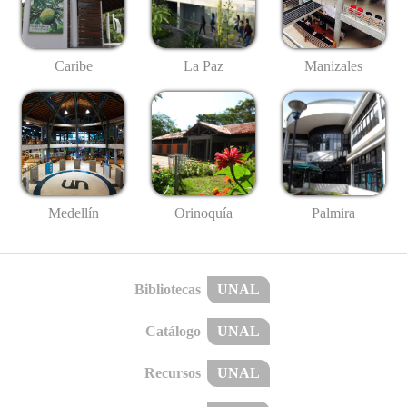
Caribe
La Paz
Manizales
Medellín
Palmira
Orinoquía
Bibliotecas
UNAL
Catálogo
UNAL
Recursos
UNAL