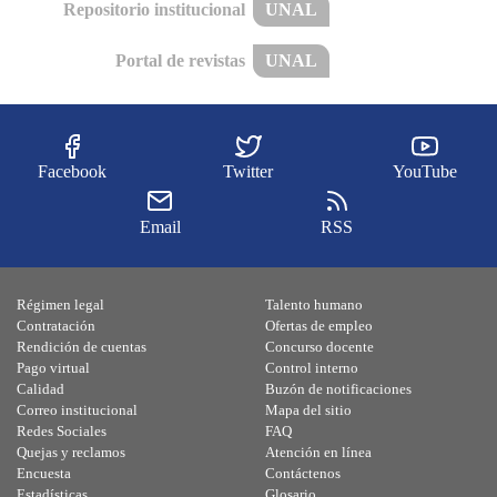
Repositorio institucional
UNAL
Portal de revistas
UNAL
Facebook
Twitter
YouTube
Email
RSS
Régimen legal
Talento humano
Contratación
Ofertas de empleo
Rendición de cuentas
Concurso docente
Pago virtual
Control interno
Calidad
Buzón de notificaciones
Correo institucional
Mapa del sitio
Redes Sociales
FAQ
Quejas y reclamos
Atención en línea
Encuesta
Contáctenos
Estadísticas
Glosario