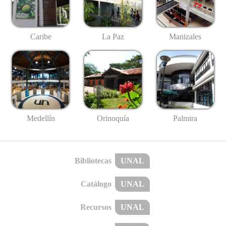
Caribe
La Paz
Manizales
Medellín
Palmira
Orinoquía
Bibliotecas
UNAL
Catálogo
UNAL
Recursos
UNAL