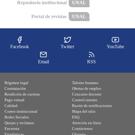
Repositorio institucional
UNAL
Portal de revistas
UNAL
Facebook
Twitter
YouTube
Email
RSS
Régimen legal
Talento humano
Contratación
Ofertas de empleo
Rendición de cuentas
Concurso docente
Pago virtual
Control interno
Calidad
Buzón de notificaciones
Correo institucional
Mapa del sitio
Redes Sociales
FAQ
Quejas y reclamos
Atención en línea
Encuesta
Contáctenos
Estadísticas
Glosario