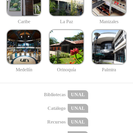
Caribe
La Paz
Manizales
Medellín
Palmira
Orinoquía
Bibliotecas
UNAL
Catálogo
UNAL
Recursos
UNAL