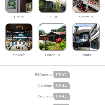
Caribe
La Paz
Manizales
Medellín
Palmira
Orinoquía
Bibliotecas
UNAL
Catálogo
UNAL
Recursos
UNAL