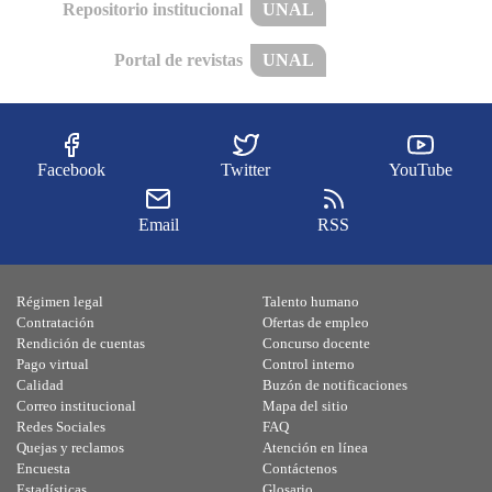
Repositorio institucional
UNAL
Portal de revistas
UNAL
Facebook
Twitter
YouTube
Email
RSS
Régimen legal
Talento humano
Contratación
Ofertas de empleo
Rendición de cuentas
Concurso docente
Pago virtual
Control interno
Calidad
Buzón de notificaciones
Correo institucional
Mapa del sitio
Redes Sociales
FAQ
Quejas y reclamos
Atención en línea
Encuesta
Contáctenos
Estadísticas
Glosario