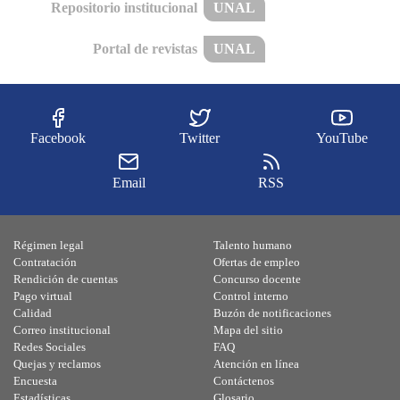
Repositorio institucional
UNAL
Portal de revistas
UNAL
Facebook
Twitter
YouTube
Email
RSS
Régimen legal
Talento humano
Contratación
Ofertas de empleo
Rendición de cuentas
Concurso docente
Pago virtual
Control interno
Calidad
Buzón de notificaciones
Correo institucional
Mapa del sitio
Redes Sociales
FAQ
Quejas y reclamos
Atención en línea
Encuesta
Contáctenos
Estadísticas
Glosario