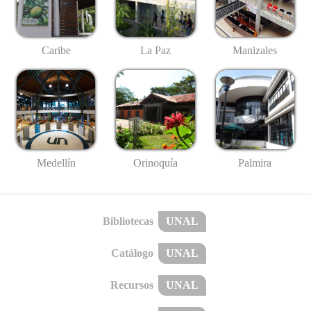
Caribe
La Paz
Manizales
Medellín
Palmira
Orinoquía
Bibliotecas
UNAL
Catálogo
UNAL
Recursos
UNAL